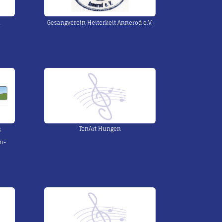
a
Gesangverein Heiterkeit Annerod e.V.
TonArt Hungen
s
n-